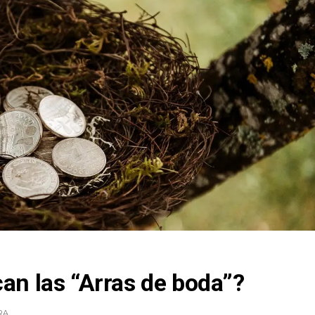
can las “Arras de boda”?
RA