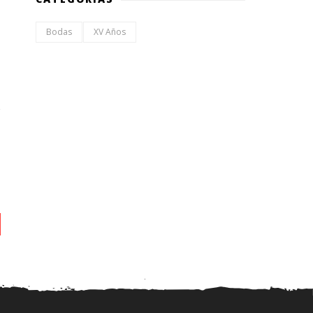
Bodas
XV Años