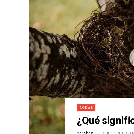
BODAS
¿Qué signifi
por
Shey
1 MINUTO
DE LECTU